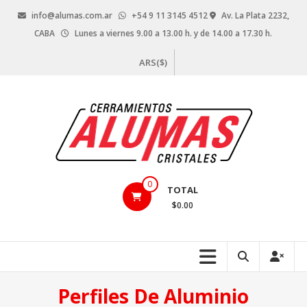
Saltar
info@alumas.com.ar
+54 9 11 3145 4512
Av. La Plata 2232,
contenido
CABA
Lunes a viernes 9.00 a 13.00 h. y de 14.00 a 17.30 h.
ARS($)
Alumas
0
TOTAL
Aberturas
$0.00
–
Vidrios
–
Cerramientos
–
Perfiles De Aluminio
Cristales