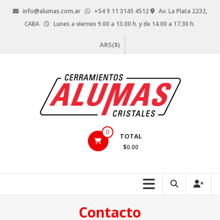
Saltar
info@alumas.com.ar
+54 9 11 3145 4512
Av. La Plata 2232,
contenido
CABA
Lunes a viernes 9.00 a 13.00 h. y de 14.00 a 17.30 h.
ARS($)
Alumas
0
TOTAL
Aberturas
$0.00
–
Vidrios
–
Cerramientos
–
Contacto
Cristales